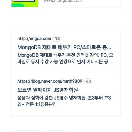
www.mongodb.com
http://engca.com
광고
MongoDB 제대로 배우기 PC/스마트폰 동영
상강의
MongoDB 제대로 배우기 추천 인터넷 강의! PC, 모
바일로 동시 수강 가능 인강으로 언제 어디서든 공부
하세요! 일타강사직강!
https://blog.naver.com/math9809
광고
모르면 알때까지 JS영재학원
응용과 심화에 강한 JS영수 영재학원, 초3부터 고3
입시전문 1:1집중관리