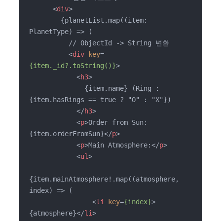
<
div
>
        {planetList.map((item: 
PlanetType) => (

          // ObjectId -> String 변환

<
div
key
=
{item._id?.toString()}
>
<
h3
>
              {item.name} (Ring : 
{item.hasRings == true ? "O" : "X"})

</
h3
>
<
p
>
Order from Sun: 
{item.orderFromSun}
</
p
>
<
p
>
Main Atmosphere:
</
p
>
<
ul
>
{item.mainAtmosphere!.map((atmosphere, 
index) => (

<
li
key
=
{index}
>
{atmosphere}
</
li
>