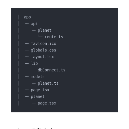
├─ app

│  ├─ api

│  │  └─ planet

│  │     └─ route.ts

│  ├─ favicon.ico

│  ├─ globals.css

│  ├─ layout.tsx

│  ├─ lib

│  │  └─ dbConnect.ts

│  ├─ models

│  │  └─ planet.ts

│  ├─ page.tsx

│  └─ planet

│     └─ page.tsx