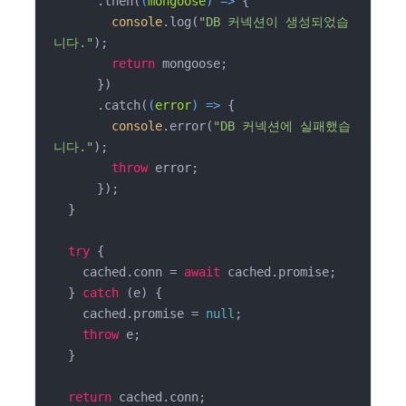
      .then(
(
mongoose
) =>
 {

console
.log(
"DB 커넥션이 생성되었습
니다."
);

return
 mongoose;

      })

      .catch(
(
error
) =>
 {

console
.error(
"DB 커넥션에 실패했습
니다."
);

throw
 error;

      });

  }

try
 {

    cached.conn = 
await
 cached.promise;

  } 
catch
 (e) {

    cached.promise = 
null
;

throw
 e;

  }

return
 cached.conn;
