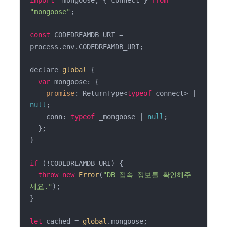
import
 _mongoose, { connect } 
from
"mongoose"
;

const
 CODEDREAMDB_URI = 
process.env.CODEDREAMDB_URI;

declare 
global
 {

var
 mongoose: {

promise
: ReturnType<
typeof
 connect> | 
null
;

    conn: 
typeof
 _mongoose | 
null
;

  };

}

if
 (!CODEDREAMDB_URI) {

throw
new
Error
(
"DB 접속 정보를 확인해주
세요."
);

}

let
 cached = 
global
.mongoose;
