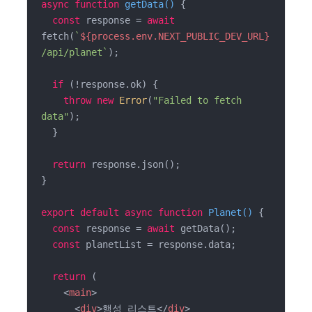
async
function
getData
(
) 
{

const
 response = 
await
fetch(
`
${process.env.NEXT_PUBLIC_DEV_URL}
/api/planet`
);

if
 (!response.ok) {

throw
new
Error
(
"Failed to fetch 
data"
);

  }

return
 response.json();

}

export
default
async
function
Planet
(
) 
{

const
 response = 
await
 getData();

const
 planetList = response.data;

return
 (

<
main
>
<
div
>
행성 리스트
</
div
>