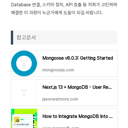
Database 연결, 스키마 정의, API 호출 등 저희가 고민하며
해결한 이 과정이 누군가에게 도움이 되길 바랍니다.
참고문서
Mongoose v8.0.3: Getting Started
mongoosejs.com
Next.js 13 + MongoDB - User Registration and Login Tutorial with Example App | Jason Watmore's Blog
jasonwatmore.com
How to Integrate MongoDB Into Your Next.js App | MongoDB