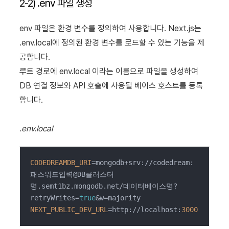
2-2) .env 파일 생성
env 파일은 환경 변수를 정의하여 사용합니다. Next.js는
.env.local에 정의된 환경 변수를 로드할 수 있는 기능을 제
공합니다.
루트 경로에 env.local 이라는 이름으로 파일을 생성하여
DB 연결 정보와 API 호출에 사용될 베이스 호스트를 등록
합니다.
.env.local
CODEDREAMDB_URI
=mongodb+srv://codedream:
패스워드입력@DB클러스터
명.semt1bz.mongodb.net/데이터베이스명?
retryWrites=
true
NEXT_PUBLIC_DEV_URL
=http://localhost:
3000