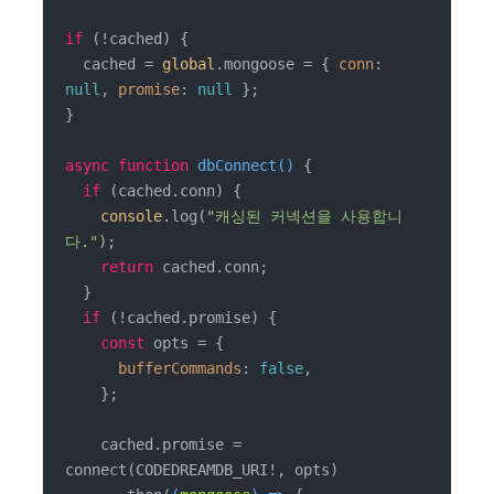
if
 (!cached) {

  cached = 
global
.mongoose = { 
conn
: 
null
, 
promise
: 
null
 };

}

async
function
dbConnect
(
) 
{

if
 (cached.conn) {

console
.log(
"캐싱된 커넥션을 사용합니
다."
);

return
 cached.conn;

  }

if
 (!cached.promise) {

const
 opts = {

bufferCommands
: 
false
,

    };

    cached.promise = 
connect(CODEDREAMDB_URI!, opts)
