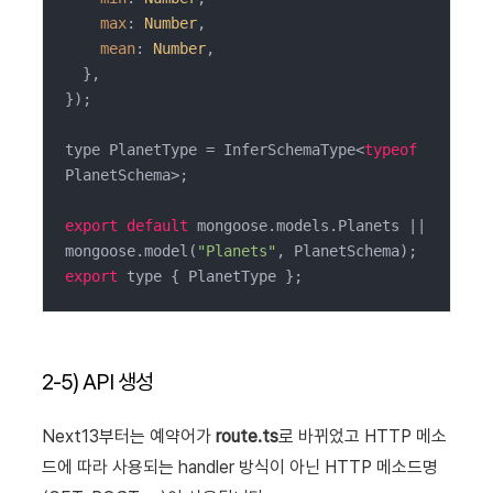
max
: 
Number
,

mean
: 
Number
,

  },

});

type PlanetType = InferSchemaType<
typeof
PlanetSchema>;

export
default
 mongoose.models.Planets || 
mongoose.model(
"Planets"
export
 type { PlanetType };
2-5) API 생성
Next13부터는 예약어가
route.ts
로 바뀌었고 HTTP 메소
드에 따라 사용되는 handler 방식이 아닌 HTTP 메소드명