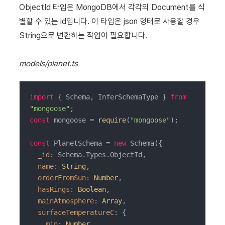
ObjectId 타입은 MongoDB에서 각각의 Document를 식
별할 수 있는 id입니다. 이 타입은 json 형태로 사용할 경우
String으로 변환하는 작업이 필요합니다.
models/planet.ts
import
 { Schema, InferSchemaType } 
from
"mongoose"
const
 mongoose = 
require
(
"mongoose"
);

const
 PlanetSchema = 
new
 Schema({

_id
: Schema.Types.ObjectId,

name
: 
String
,

orderFromSun
: 
Number
,

hasRings
: 
Boolean
,

mainAtmosphere
: 
Array
,

surfaceTemperatureC
: {

min
: 
Number
,
