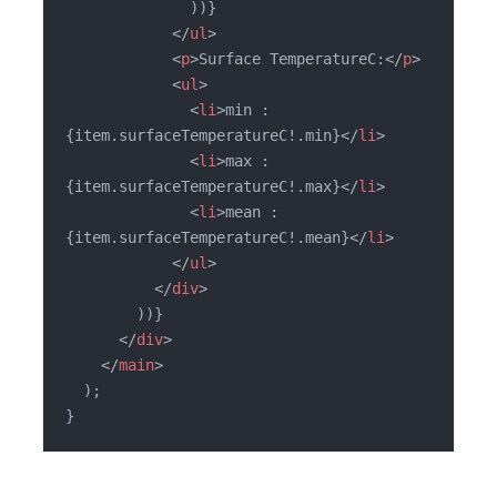
              ))}

</
ul
>
<
p
>
Surface TemperatureC:
</
p
>
<
ul
>
<
li
>
min : 
{item.surfaceTemperatureC!.min}
</
li
>
<
li
>
max : 
{item.surfaceTemperatureC!.max}
</
li
>
<
li
>
mean : 
{item.surfaceTemperatureC!.mean}
</
li
>
</
ul
>
</
div
>
        ))}

</
div
>
</
main
>
  );

}