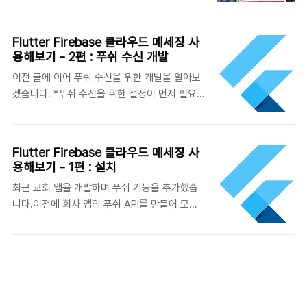
애써 외면하고 있었습니다만프로젝트를 하면서
추가합니다.flutter pub add
알게 된 것들을 포스팅함으로써공부해보려고 합
sentry_flutter 3. Sentry 적용main 함수에서
니다!고럼 스타뚜-! 알고 가면 좋은
SentryFlutter를 초기화합니다.이 때 runApp
Flutter Firebase 클라우드 메세징 사
immutable 개념일단 시작하기 앞서 알고가면
을 감싸는 형태로 초기화를 시킵니다.
용해보기 - 2편 : 푸쉬 수신 개발
좋을 immutable 개념을 볼까요?immutable은
options.dsn 부분에 생성된 dsn 키를 추가..
이전 글에 이어 푸쉬 수신을 위한 개발을 알아보
의미 그대로 불변 이라는 뜻입니다. 이에 상반되
겠습니다. *푸쉬 수신을 위한 설정이 먼저 필요
는 mutable(변하기 쉬운)도 있습니다. var
합니다. 이전 글에서 플랫폼별 설정을 확인하실
music = 'ismylife';print(music);여기
수 있습니다. 푸쉬 송신 역할을 하는 API 서버는
서 music 변수는 'ismylife' 라는 값을 갖고 있
Node로 구성했으며, 해당 코드는 이 글에서 확
습니다.print로 변수값을 찍어본다면 당연히
Flutter Firebase 클라우드 메세징 사
인하실 수 있습니다. 푸쉬 테스트를 위해서는 해
ismylife 값이 나옵니다. music =
용해보기 - 1편 : 설치
당 작업이 선행되어야 합니다. 본 포스팅의 개발
'islove';print(music); 이다음music 값을 ' ..
최근 교회 앱을 개발하며 푸쉬 기능을 추가했습
환경은 다음과 같습니다. Flutter 3.16.5 Dart
니다.이전에 회사 앱의 푸쉬 API를 만들어 모바
3.2.3 Firebase_core 2.4.1
일개발자분과 소통을 했었는데 앱의 푸쉬 기능도
Firebase_messaging 14.2.1 푸쉬 수신은 디
직접 개발해보면 재밌을 것 같아 시작하게 됐습
바이스의 상태에 따라 설정이 필요합니다. 디바
니다.앱 푸쉬 기능은 파이어베이스의 클라우드
이스 상태는 3가지로 나뉩니다. Foreground :
메세징(FCM)을 사용하였습니다. 앱 푸쉬는
앱이 실행되어 있고, 화면에 보여지고 있는 상태
FCM으로부터 메세지를 받아 Local
Background : 앱이 실행되어 있지만 화면에 보
notification를 통해 디바이스 화면에 알림을 띄