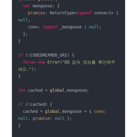
var
 mongoose: {

promise
: ReturnType<
typeof
 connect> | 
null
;

    conn: 
typeof
 _mongoose | 
null
;

  };

}

if
 (!CODEDREAMDB_URI) {

throw
new
Error
(
"DB 접속 정보를 확인해주
세요."
);

}

let
 cached = 
global
.mongoose;

if
 (!cached) {

  cached = 
global
.mongoose = { 
conn
: 
null
, 
promise
: 
null
 };

}
