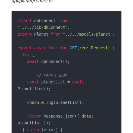
api/planet/routes.ts
import
 dbConnect 
from
"../../lib/dbConnect"
import
 Planet 
from
"../../models/planet"
;

export
async
function
GET
(
req: Request
) 
{

try
 {

await
 dbConnect();

// 데이터 조회
const
 planetList = 
await
Planet.find();

console
.log(planetList);

return
 Response.json({ 
data
: 
planetList });

  } 
catch
 (error) {
