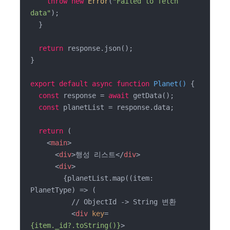
throw
new
Error
(
"Failed to fetch 
data"
);

  }

return
 response.json();

}

export
default
async
function
Planet
(
) 
{

const
 response = 
await
 getData();

const
 planetList = response.data;

return
 (

<
main
>
<
div
>
행성 리스트
</
div
>
<
div
>
        {planetList.map((item: 
PlanetType) => (

          // ObjectId -> String 변환

<
div
key
=
{item._id?.toString()}
>