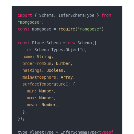
import
 { Schema, InferSchemaType } 
from
"mongoose"
const
 mongoose = 
require
(
"mongoose"
);

const
 PlanetSchema = 
new
 Schema({

_id
: Schema.Types.ObjectId,

name
: 
String
,

orderFromSun
: 
Number
,

hasRings
: 
Boolean
,

mainAtmosphere
: 
Array
,

surfaceTemperatureC
: {

min
: 
Number
,

max
: 
Number
,

mean
: 
Number
,

  },

});

type PlanetType = InferSchemaType<
typeof