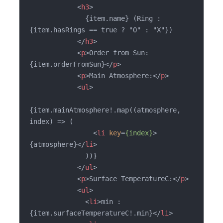
<
h3
>
              {item.name} (Ring : 
{item.hasRings == true ? "O" : "X"})

</
h3
>
<
p
>
Order from Sun: 
{item.orderFromSun}
</
p
>
<
p
>
Main Atmosphere:
</
p
>
<
ul
>
{item.mainAtmosphere!.map((atmosphere, 
index) => (

<
li
key
=
{index}
>
{atmosphere}
</
li
>
              ))}

</
ul
>
<
p
>
Surface TemperatureC:
</
p
>
<
ul
>
<
li
>
min : 
{item.surfaceTemperatureC!.min}
</
li
>