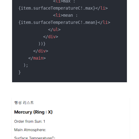
<
li
>
max : 
{item.surfaceTemperatureC!.max}
</
li
>
<
li
>
mean : 
{item.surfaceTemperatureC!.mean}
</
li
>
</
ul
>
</
div
>
        ))}

</
div
>
</
main
>
  );

}