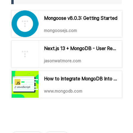
Mongoose v8.0.3: Getting Started
mongoosejs.com
Next.js 13 + MongoDB - User Registration and Login Tutorial with Example App | Jason Watmore's Blog
jasonwatmore.com
How to Integrate MongoDB Into Your Next.js App | MongoDB
www.mongodb.com