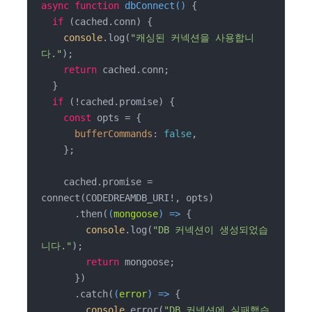
async
function
dbConnect
(
) 
{

if
 (cached.conn) {

console
.log(
"캐싱된 커넥션을 사용합니
다."
);

return
 cached.conn;

  }

if
 (!cached.promise) {

const
 opts = {

bufferCommands
: 
false
,

    };

    cached.promise = 
connect(CODEDREAMDB_URI!, opts)

      .then(
(
mongoose
) =>
 {

console
.log(
"DB 커넥션이 생성되었습
니다."
);

return
 mongoose;

      })

      .catch(
(
error
) =>
 {

console
.error(
"DB 커넥션에 실패했습