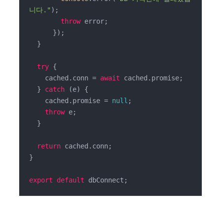
니다."
);

throw
 error;

      });

  }

try
 {

    cached.conn = 
await
 cached.promise;

  } 
catch
 (e) {

    cached.promise = 
null
;

throw
 e;

  }

return
 cached.conn;

}

export
default
 dbConnect;