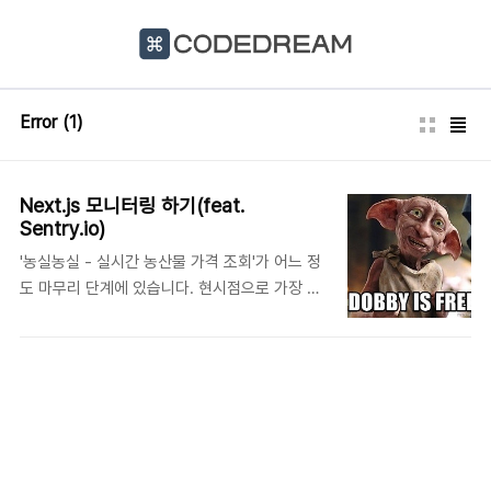
본문 바로가기
Error
(1)
Next.js 모니터링 하기(feat.
Sentry.io)
'농실농실 - 실시간 농산물 가격 조회'가 어느 정
도 마무리 단계에 있습니다. 현시점으로 가장 큰
문제는 아직 API 운영 승인되지 않아 개발 트래
픽 100건에 머물러 있다는 것입니다. 그래서 테
스트를 하다가 api 호출이 100건이 넘어가면 트
래픽 오류를 뿜어내죠.그 외에도 아직 완벽한 단
계가 아니라 여러 오류를 뿜뿜! 뿜어내곤 합니
다. 그럴 때마다 백엔드 개발자분께서 "왜 오류
가 나는 것이냐"라고 물어보시곤 하는데,오류가