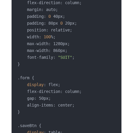
    flex-direction: column;

    margin: auto;

    padding: 
0
 40px;

    padding: 80px 
0
 20px;

    position: relative;

    width: 
100
%;

    max-width: 1280px;

    max-width: 860px;

    font-family: 
"SUIT"
;

}

.form {

display
: flex;

    flex-direction: column;

    gap: 50px;

    align-items: center;

}

.saveBtn {

display
: table;
