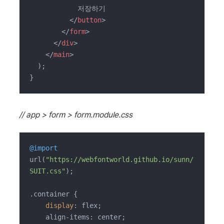
            저장하기

</
button
>
</
form
>
</
div
>
</
main
>
  );

}
// app > form > form.module.css
@import
url(
"https://webfontworld.github.io/sunn/
SUIT.css"
);

.container {

display
: flex;

    align-items: center;
