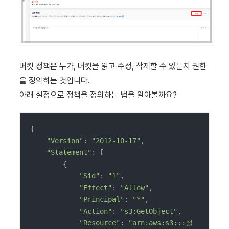
버킷 정책은 누가, 버킷을 읽고 수정, 삭제할 수 있는지 권한
을 정의하는 것입니다.
아래 설정으로 정책을 정의하는 법을 알아볼까요?
{

"Version"
: 
"2012-10-17"
,

"Statement"
: [

        {

"Sid"
: 
"1"
,

"Effect"
: 
"Allow"
,

"Principal"
: 
"*"
,

"Action"
: 
"s3:GetObject"
,

"Resource"
: 
"arn:aws:s3:::설