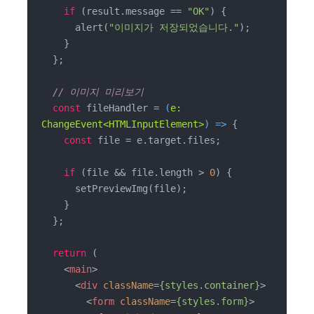
if
 (result.message == 
"OK"
) {

      alert(
"이미지가 저장되었습니다."
);

    }

  };

// 이미지 미리보기
const
 fileHandler = 
(
e: 
ChangeEvent<HTMLInputElement>
) =>
 {

const
 file = e.target.files;

if
 (file && file.length > 
0
) {

      setPreviewImg(file);

    }

  };

return
 (

<
main
>
<
div
className
=
{styles.container}
>
<
form
className
=
{styles.form}
>