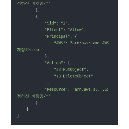
정하신 버킷명/*"
        },

        {

"Sid"
: 
"2"
,

"Effect"
: 
"Allow"
,

"Principal"
: {

"AWS"
: 
"arn:aws:iam::AWS
계정ID:root"
            },

"Action"
: [

"s3:PutObject"
,

"s3:DeleteObject"
            ],

"Resource"
: 
"arn:aws:s3:::설
정하신 버킷명/*"
        }

    ]

}