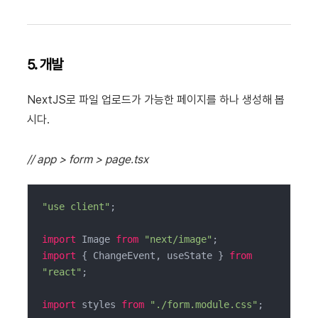
5. 개발
NextJS로 파일 업로드가 가능한 페이지를 하나 생성해 봅
시다.
// app > form > page.tsx
"use client"
;

import
 Image 
from
"next/image"
import
 { ChangeEvent, useState } 
from
"react"
;

import
 styles 
from
"./form.module.css"
;
