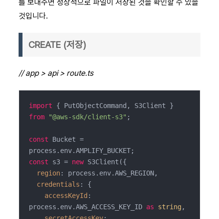
를 보내주면
정상적으로 파일이 저장된 것을 확인할 수 있을
것입니다.
CREATE (저장)
// app > api > route.ts
import
 { PutObjectCommand, S3Client } 
from
"@aws-sdk/client-s3"
;

const
 Bucket = 
const
 s3 = 
new
 S3Client({

region
: process.env.AWS_REGION,

credentials
: {

accessKeyId
: 
process.env.AWS_ACCESS_KEY_ID 
as
string
,

secretAccessKey
: 