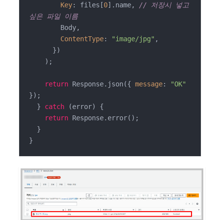
Key
: files[
0
].name, 
// 저장시 넣고 
싶은 파일 이름
        Body,

ContentType
: 
"image/jpg"
,

      })

    );

return
 Response.json({ 
message
: 
"OK"
});

  } 
catch
 (error) {

return
 Response.error();

  }

}