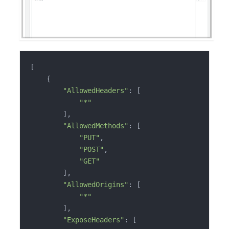
[

    {

"AllowedHeaders"
: [

"*"
        ],

"AllowedMethods"
: [

"PUT"
,

"POST"
,

"GET"
        ],

"AllowedOrigins"
: [

"*"
        ],

"ExposeHeaders"
: [
