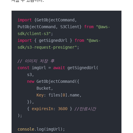
져올 수 있습니다.
import
 {GetObjectCommand, 
PutObjectCommand, S3Client} 
from
"@aws-
sdk/client-s3"
import
 { getSignedUrl } 
from
"@aws-
sdk/s3-request-presigner"
;

// 이미지 저장 후
const
 imgUrl = 
await
 getSignedUrl(

    s3,

new
 GetObjectCommand({

        Bucket,

Key
: files[
0
].name,

    }),

    { 
expiresIn
: 
3600
 } 
//만료시간
);

console
.log(imgUrl);