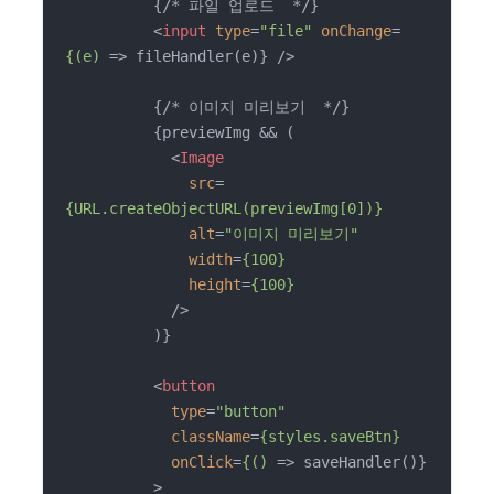
          {/* 파일 업로드  */}

<
input
type
=
"file"
onChange
=
{(e)
 =>
 fileHandler(e)} />

          {/* 이미지 미리보기  */}

          {previewImg && (

<
Image
src
=
{URL.createObjectURL(previewImg[0])}
alt
=
"이미지 미리보기"
width
=
{100}
height
=
{100}
            />
          )}

<
button
type
=
"button"
className
=
{styles.saveBtn}
onClick
=
{()
 =>
 saveHandler()}

          >
