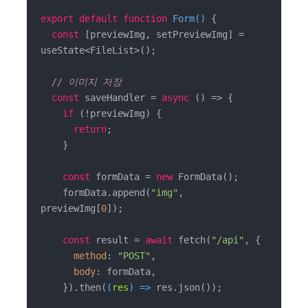
export
default
function
Form
(
) 
{

const
 [previewImg, setPreviewImg] = 
useState<FileList>();

// 이미지 저장
const
 saveHandler = 
async
 () => {

if
 (!previewImg) {

return
;

    }

const
 formData = 
new
 FormData();

    formData.append(
"img"
, 
previewImg[
0
]);

const
 result = 
await
 fetch(
"/api"
, {

method
: 
"POST"
,

body
: formData,

    }).then(
(
res
) =>
 res.json());
