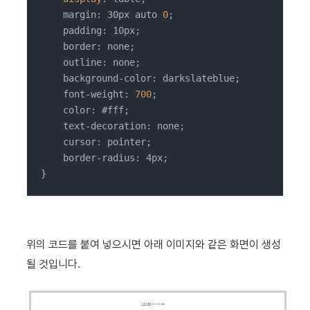
    margin: 30px auto 
0
;

    padding: 10px;

    border: none;

    outline: none;

    background-color: darkslateblue;

    font-weight: 
700
;

    color: #fff;

    text-decoration: none;

    cursor: pointer;

    border-radius: 4px;

}
위의 코드를 붙여 넣으시면 아래 이미지와 같은 화면이 생성
될 것입니다.