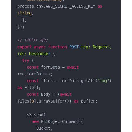
process.env.AWS_SECRET_ACCESS_KEY 
as
string
,

  },

});

// 이미지 저장
export
async
function
POST
(
req: Request, 
res: Response
) 
{

try
 {

const
 formData = 
await
req.formData();

const
 files = formData.getAll(
"img"
) 
as
 File[];

const
 Body = (
await
files[
0
].arrayBuffer()) 
as
 Buffer;

    s3.send(

new
 PutObjectCommand({

        Bucket,
