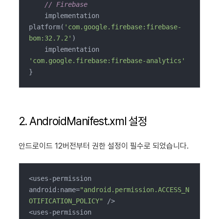
// Firebase
    implementation 
platform(
'com.google.firebase:firebase-
bom:32.7.2'
)

    implementation 
'com.google.firebase:firebase-analytics'
}
2. AndroidManifest.xml 설정
안드로이드 12버전부터 권한 설정이 필수로 되었습니다.
<uses-permission 
android:name=
"android.permission.ACCESS_N
OTIFICATION_POLICY"
 />

<uses-permission 