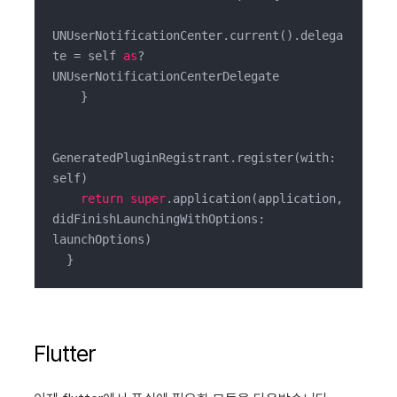
UNUserNotificationCenter.current().delega
te = self 
as
? 
UNUserNotificationCenterDelegate

    }

GeneratedPluginRegistrant.register(with: 
self)

return
super
.application(application, 
didFinishLaunchingWithOptions: 
launchOptions)

  }
Flutter