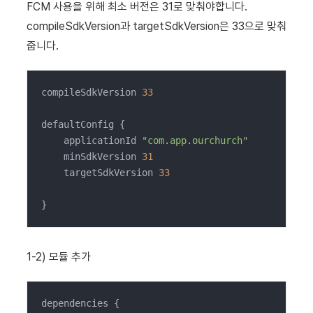
FCM 사용을 위해 최소 버전은 31로 맞춰야합니다.
compileSdkVersion과 targetSdkVersion은 33으로 맞춰
줍니다.
compileSdkVersion 
33
defaultConfig {

    applicationId 
"com.app.ourchurch"
    minSdkVersion 
31
    targetSdkVersion 
33
}
1-2) 모듈 추가
dependencies {
