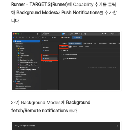
Runner - TARGETS(Runner)
에 Capability 추가를 클릭
해
Background Modes
와
Push Notifications
를 추가합
니다.
3-2) Background Modes에
Background
fetch/Remote notifications
추가