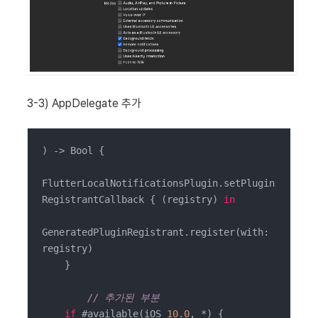
3-3) AppDelegate 추가
) -> Bool {

FlutterLocalNotificationsPlugin.setPlugin
RegistrantCallback { (registry) 
in
GeneratedPluginRegistrant.register(with: 
registry)

    }

// 추가된 부분
if
 #available(iOS 
10.0
, *) {
