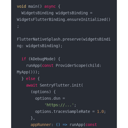
void
 main() 
async
 {

  WidgetsBinding widgetsBinding = 
WidgetsFlutterBinding.ensureInitialized()
;

FlutterNativeSplash.preserve(widgetsBindi
ng: widgetsBinding);

if
 (kDebugMode) {

    runApp(
const
 ProviderScope(child: 
MyApp()));

  } 
else
 {

await
 SentryFlutter.init(

      (options) {

        options.dsn =

'https://...'
;

        options.tracesSampleRate = 
1.0
;

      },

appRunner
: 
() =>
 runApp(
const