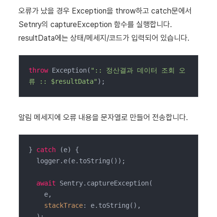
오류가 났을 경우 Exception을 throw하고 catch문에서
Setnry의 captureException 함수를 실행합니다.
resultData에는 상태/메세지/코드가 입력되어 있습니다.
throw
 Exception(
":: 정산결과 데이터 조회 오
류 :: $resultData"
);
알림 메세지에 오류 내용을 문자열로 만들어 전송합니다.
} 
catch
 (e) {

  logger.e(e.toString());

await
 Sentry.captureException(

    e,

stackTrace
: e.toString(),

  );
