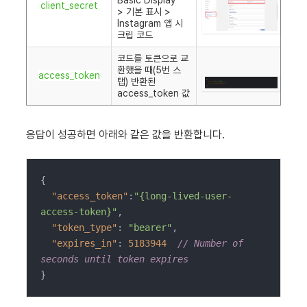
Basic Display
client_secret
> 기본 표시 >
Instagram 앱 시
크립 코드
코드를 토큰으로 교
환했을 때(5번 스
access_token
탭) 반환된
access_token 값
응답이 성공하면 아래와 같은 값을 반환합니다.
{

"access_token"
:
"{long-lived-user-
access-token}"
,

"token_type"
: 
"bearer"
,

"expires_in"
: 
5183944
// Number of 
seconds until token expires
}