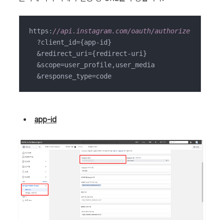
https:
//api.instagram.com/oauth/authorize
  ?client_id={app-id}

  &redirect_uri={redirect-uri}

  &scope=user_profile,user_media

  &response_type=code
app-id