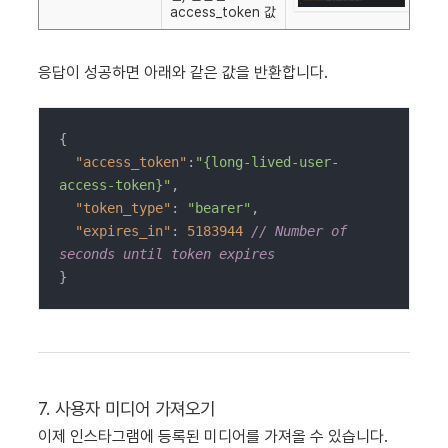
access_token 값
응답이 성공하면 아래와 같은 값을 반환합니다.
{

"access_token"
:
"{long-lived-user-
access-token}"
,

"token_type"
: 
"bearer"
,

"expires_in"
: 
5183944
// Number of 
seconds until token expires
}
7. 사용자 미디어 가져오기
이제 인스타그램에 등록된 미디어를 가져올 수 있습니다.