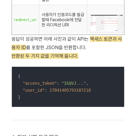
사용자가 인증코드를 발급
redirect_uri
할때 Facebook에 전달
한 리디렉션 URI
응답이 성공하면 아래 사진과 같이 API는
액세스 토큰과 사
용자 ID
를 포함한 JSON을 반환합니다.
반환된 두 가지 값을 기억해 둡니다.
{

"access_token"
: 
"IGQVJ..."
,

"user_id"
: 
17841405793187218
}