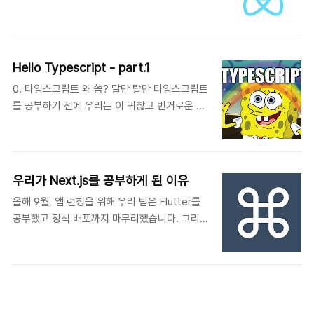
되는 것들을 살펴보면 좋을 것 같아 이번 포스팅
Direction = Direction.Up directon = 'Up' //
을 준비했습니다. *이 포스팅 시리즈는 Next.js
string을 넣으려 하면 에러 위의 코드에서 Up이
공식 문서와 React 공식 문서, 타입스크립트, 리
1로 초기화된 숫자 열거형으로 선언되었습니다.
액트, Next.js로 배우는 실전 웹 애플리케이션
그럼 뒤따르던 나머지는 자동으로 증가된 값을
Hello Typescript - part.1
개발을 참고하여 작성했습니다. 본 포스팅에서는
갖게 됩니다...
0. 타입스크립트 왜 씀? 말만 탈만 타입스크립트
React에서 빠질 수 없는 컴포넌트와 훅에 관해
를 공부하기 전에 우리는 이 귀찮고 번거로운 친
알아보겠습니다. 예제에 사용된 버전은 다음과
구를 왜 배워야 하는지 알아둘 필요가 있습니다.
같습니다. npm 9.5.0 react 18.2.0
그래야 타입스크립트를 포기하지 않고 사용할 수
typescript 4.9.5 리액트 프로젝트를 생성해보
있기 때문이죠. 타입스크립트는 마이크로소프트
겠습니다. 타입스크립트를 사용하기 위해 패키지
에서 개발하고 있는 오픈소스기반의 언어입니다.
를 추가합니다. npx create-react-
우리가 Next.js를 공부하게 된 이유
정적 타입, 상위 호환 두가지 키워드로 정의할 수
app@latest study-react --template ty..
올해 9월, 앱 런칭을 위해 우리 팀은 Flutter를
있을 것 같습니다. 웹 애플리케이션의 발전으로
공부했고 정식 배포까지 마무리했습니다. 그리고
자바스크립트는 폭발적인 인기를 끌었으나, JS
앱을 소개하기 위한 사이트를 React로 만들었고
는 아직 불안정하거나 미성숙한 부분이 많습니
Git Pages로 호스팅했습니다. 어느 날, 한 팀원
다. 때문에 표준화 단체인 ECMA에서 명세를 계
을 통해 Next.js를 알게 됐습니다. 그리고 코드
속 개선하고 있기도 하고요. 그럼, "자바스크립트
드림팀에서는 Next.js를 공부하기로 했는데요.
를 보다 안정적이고 보다 성숙하게 업데이트하면
우리가 공부하게 된 이유와 과정을 포스팅을 통
되는 거 아니야?"라고 생각할 수 있을 것 같은데,