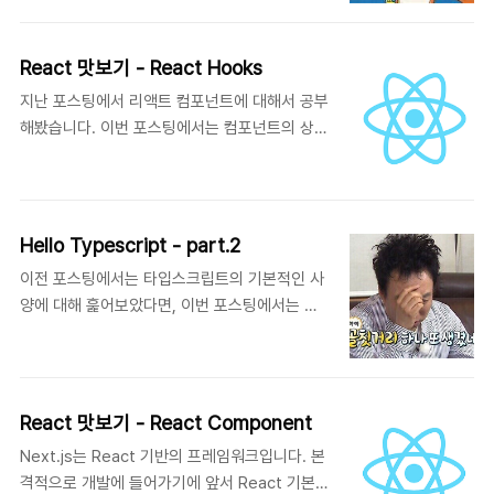
당 명령어를 입력 $ npx create-next-
MongoDB 설정 1-1) 프로젝트 생성 MongoDB
app@latest --ts 프로젝트명 // @latest >
계정을 만들고 사이트에 접속해 프로젝트를 생성
최신 버전을 의미함 // --ts > 타입스크립트를
합니다. 1-2) Database 생성 생성된 프로젝트
React 맛보기 - React Hooks
의미함 저는 해당 설정으로 신규 프로젝트를 생
에서 Create를 통해 Database를 생성합니다.
지난 포스팅에서 리액트 컴포넌트에 대해서 공부
성하였습니다. 그럼 아래 사진과 같은 파일구조
1-3) Databa..
해봤습니다. 이번 포스팅에서는 컴포넌트의 상태
로 프로젝트가 생성될 것입니다. 그럼 이제 생성
를 관리하는 리액트 훅에 대해서 알아보겠습니
된 프로젝트를 실행시켜 볼까요? $ cd next-
다. *이 포스팅 시리즈는 Next.js 공식 문서와
sample $ npm run dev 로그의 내용을 보면
React 공식 문서, 타입스크립트, 리액트,
http://localhost:3000 에서 서버가 정상적으
Next.js로 배우는 실전 웹 애플리케이션 개발을
로 실행 된 것을 확인할 수 있습니다. 브라우저에
Hello Typescript - part.2
참고하여 작성했습니다. 예제에 사용된 버전은
URL을 입력해보면 다음과 같은 ..
이전 포스팅에서는 타입스크립트의 기본적인 사
다음과 같습니다. npm 9.5.0 react 18.2.0
양에 대해 훑어보았다면, 이번 포스팅에서는 실
typescript 4.9.5 훅(React Hooks) React
제 개발에 도움이 되는 몇 가지 주제를 같이 살펴
Hooks는 React 버전 16.8에서 소개되었습니
보도록 합시다. 1. 진짜 타입스크립트... 1. Enum
다. 훅은 함수 컴포넌트 안의 상태(State)나 생
타입 enum을 사용하면 이름이 있는 상수들의
명 주기(Lifecycle)를 다루기 위한 기능입니다.
집합을 정의할 수 있습니다. 숫자와 문자, 두 가
훅을 공부하기 앞서 리액트에서 말하는 상태와
React 맛보기 - React Component
지 열거형을 지원합니다. 우선 숫자 열거형부터
생명 주기에 대해 먼저 알아볼 필요가 있었습니
Next.js는 React 기반의 프레임워크입니다. 본
살펴봅시다. // 숫자 열거형 enum Direction {
다. 상..
격적으로 개발에 들어가기에 앞서 React 기본이
Up = 1, Down, Left, Right, } let direction: